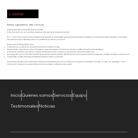
< Volver
Investigación
Menos suposiciones. Más certezas.
Investigación que no solo mide, revela el camino
Antes de invertir, lanzar o cambiar, necesitas más que datos: necesitas claridad.
En •
:
• One to One transformamos preguntas en respuestas accionables que impulsan decisiones estratégicas. A través de estudios diseñados a la medida,
descubrimos lo que realmente mueve a tu audiencia, tus ventas y tu marca.
Realizamos investigaciones como:
Cuantitativas y cualitativas: encuestas, entrevistas, grupos focales.
Experienciales y operativas: mystery shoppers, mapeo de experiencia (Customer Journey), análisis de satisfacción del cliente.
Evaluativas y predictivas: pruebas a ciegas, simulaciones de lanzamiento, evaluación de campañas publicitarias.
Estrategia de marca y mercado: estudios de percepción, posicionamiento, disposición de marca, segmentación de audiencias, análisis de hábitos y estilo de vida.
Comerciales: análisis de pricing, sensibilidad al precio, tráfico y conversión.
No hacemos estudios para archivarlos. Hacemos investigación para tomar acción: para ayudarte a entender el “por qué”, el “qué” y el “qué sigue”. Cada
hallazgo se traduce en una oportunidad concreta de mejora, validación o innovación.
Inicio
Quiénes somos
Servicios
Equipo
Testimoniales
Noticias